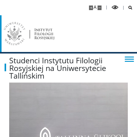
A
Исследования
Instytut
Filologii
Поступающим
Rosyjskiej
Контакт
Studenci Instytutu Filologii
Rosyjskiej na Uniwersytecie
Tallińskim