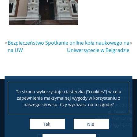
«
Bezpieczeństwo
Spotkanie online koła naukowego na
»
na UW
Uniwersytecie w Belgradzie
Leaflet
|
©
OpenStreetMap
contributors
Instytut Filologii Rosyjskiej
Ta strona wykorzystuje ciasteczka ("cookies") w celu
+
zapewnienia maksymalnej wygody w korzystaniu z
−
naszego serwisu. Czy wyrażasz na to zgodę?
e-mail: ir@uw.edu.pl
ul. Dobra 55
00-312 Warszawa
Tak
Nie
tel. (22) 55 34 228