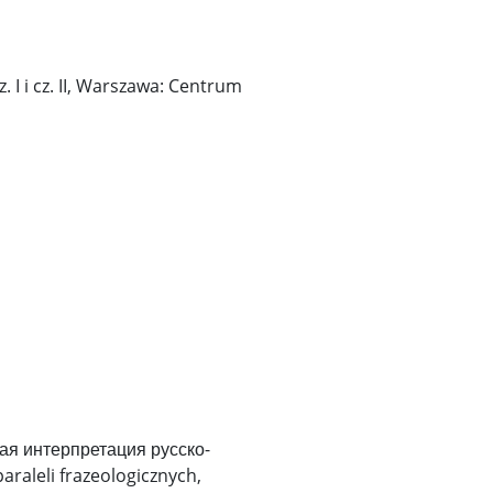
 I i cz. II, Warszawa: Centrum
ая интерпретация русско-
raleli frazeologicznych,