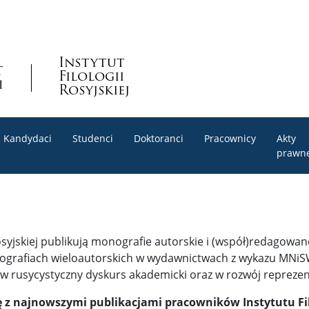
Instytut
Filologii
Rosyjskiej
Kandydaci
Studenci
Doktoranci
Pracownicy
Akty
prawn
Rosyjskiej publikują monografie autorskie i (współ)redagowa
grafiach wieloautorskich w wydawnictwach z wykazu MNiSW (
d w rusycystyczny dyskurs akademicki oraz w rozwój repreze
 z najnowszymi publikacjami pracowników Instytutu Filo