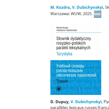
M. Kozdra
,
V. Dubichynskyi
, S
Warszawa: WUW, 2025.
D. Dupuy,
V. Dubichynskyi
, Р
parallèles lexicaux russes-fran