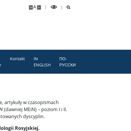
A
Kontakt
IN
ПО-
e
ENGLISH
РУССКИ
ne, artykuły w czasopismach
dawniej MEiN) – poziom I i II.
ntowanych dyscyplin.
logii Rosyjskiej.