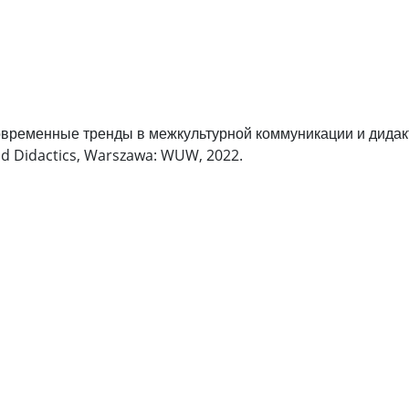
Современные тренды в межкультурной коммуникации и дидак
nd Didactics, Warszawa: WUW, 2022.