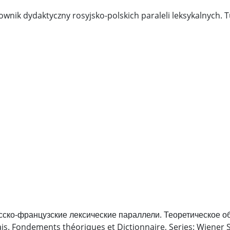
łownik dydaktyczny rosyjsko-polskich paraleli leksykalnych. T
усско-французские лексические параллели. Теоретическое о
çais. Fondements théoriques et Dictionnaire, Series: Wiener