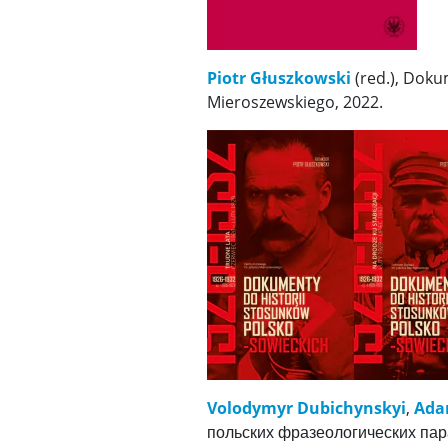
Piotr Głuszkowski
(red.), Doku
Mieroszewskiego, 2022.
Volodymyr Dubichynskyi
,
Ada
польских фразеологических парал