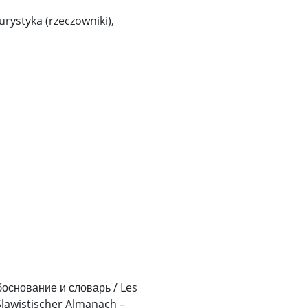
urystyka (rzeczowniki),
боснование и словарь / Les
 Slawistischer Almanach –