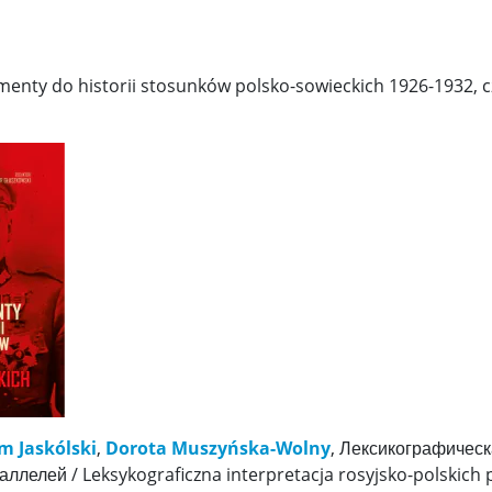
menty do historii stosunków polsko-sowieckich 1926-1932, cz.
m Jaskólski
,
Dorota Muszyńska-Wolny
, Лексикографическ
лелей / Leksykograficzna interpretacja rosyjsko-polskich pa