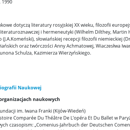
j, 1990
we dotyczą literatury rosyjskiej XX wieku, filozofii europejs
i literaturoznawczej i hermeneutyki (Wilhelm Dilthey, Marti
J.A.Komeński), słowiańskiej recepcji filozofii niemieckiej (
wiańskich oraz twórczości Anny Achmatowej, Wiaczesłwa Iwan
Brunona Schulza, Kazimierza Wierzyńskiego.
bliografii Naukowej
i organizacjach naukowych
ndacji im. Iwana Franki (Kijów-Wiedeń)
stoire Comparée Du Théâtre De L’opéra Et Du Ballet w Paryżu 
ch czasopism: „Comenius-Jahrbuch der Deutschen Comenius