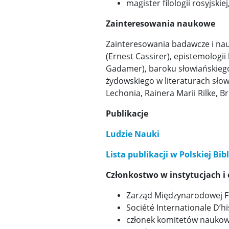
magister filologii rosyjskie
Zainteresowania naukowe
Zainteresowania badawcze i nauko
(Ernest Cassirer), epistemologi
Gadamer), baroku słowiańskiego (
żydowskiego w literaturach sło
Lechonia, Rainera Marii Rilke, 
Publikacje
Ludzie Nauki
Lista publikacji w Polskiej Bi
Członkostwo w instytucjach 
Zarząd Międzynarodowej Fu
Société Internationale D’hi
członek komitetów naukowy