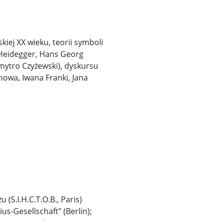
kiej XX wieku, teorii symboli
n Heidegger, Hans Georg
Dmytro Czyżewski), dyskursu
owa, Iwana Franki, Jana
(S.I.H.C.T.O.B., Paris)
-Gesellschaft” (Berlin);