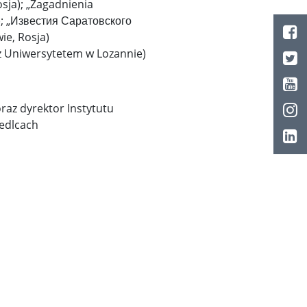
osja); „Zagadnienia
a); „Известия Саратовского
ie, Rosja)
 Uniwersytetem w Lozannie)
oraz dyrektor Instytutu
iedlcach