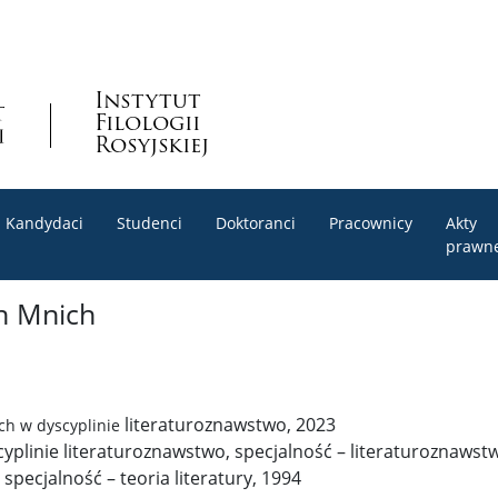
Instytut
Filologii
Rosyjskiej
Kandydaci
Studenci
Doktoranci
Pracownicy
Akty
prawn
n Mnich
literaturoznawstwo, 2023
ch w dyscyplinie
yplinie literaturoznawstwo, specjalność – literaturoznawst
 specjalność – teoria literatury, 1994