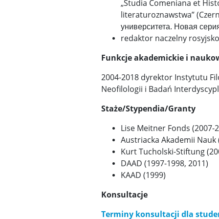
„Studia Comeniana et Histor
literaturoznawstwa” (Czern
университета. Новая серия
redaktor naczelny rosyjs
Funkcje akademickie i nauko
2004-2018 dyrektor Instytutu Fil
Neofilologii i Badań Interdysc
Staże/Stypendia/Granty
Lise Meitner Fonds (2007-
Austriacka Akademii Nauk 
Kurt Tucholski-Stiftung (2
DAAD (1997-1998, 2011)
KAAD (1999)
Konsultacje
Terminy konsultacji dla stud