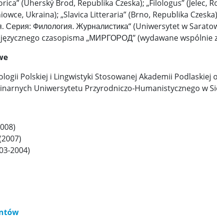
ica” (Uherský Brod, Republika Czeska); „Filologus” (Jelec, R
iowce, Ukraina); „Slavica Litteraria” (Brno, Republika Czesk
. Серия: Филология. Журналистика“ (Uniwersytet w Saratow
kojęzycznego czasopisma „МИРГОРОД” (wydawane wspólnie z
we
ologii Polskiej i Lingwistyki Stosowanej Akademii Podlaskiej 
yplinarnych Uniwersytetu Przyrodniczo-Humanistycznego w S
2008)
(2007)
003-2004)
entów