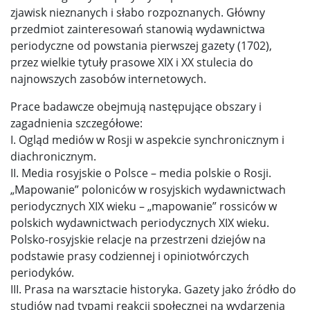
Program kształcenia
zjawisk nieznanych i słabo rozpoznanych. Główny
przedmiot zainteresowań stanowią wydawnictwa
periodyczne od powstania pierwszej gazety (1702),
Regulamin szkół doktorskich
przez wielkie tytuły prasowe XIX i XX stulecia do
najnowszych zasobów internetowych.
Szkoła Doktorska Nauk Humanistycznych
Prace badawcze obejmują następujące obszary i
zagadnienia szczegółowe:
Samorząd doktorantów
I. Ogląd mediów w Rosji w aspekcie synchronicznym i
diachronicznym.
Pracownicy
II. Media rosyjskie o Polsce – media polskie o Rosji.
„Mapowanie” poloniców w rosyjskich wydawnictwach
periodycznych XIX wieku – „mapowanie” rossiców w
Działalność badawczo-dydaktyczna
polskich wydawnictwach periodycznych XIX wieku.
Polsko-rosyjskie relacje na przestrzeni dziejów na
podstawie prasy codziennej i opiniotwórczych
Wymiana międzynarodowa
periodyków.
III. Prasa na warsztacie historyka. Gazety jako źródło do
Postępowania awansowe
studiów nad typami reakcji społecznej na wydarzenia