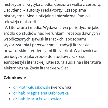
historyczne. Krytyka źródła. Cenzura i walka z cenzurą.
Decydenci – autorzy i redaktorzy. Czasopisma
Rozliczanie wyjazdów służbowych
historyczne. Media oficjalne i niezależne. Radio i
telewizja o historii.
Zakupy i faktury VAT
IV. Literatura i media. Wydawnictwa periodyczne jako
źródło do studiów nad kierunkami recepcji dawnych i
współczesnych zjawisk literackich, sposobami
Wzory wniosków i podań
wykorzystania i przetwarzania tradycji literackiej i
nowatorskimi tendencjami literackimi. Wydawnictwa
Akty prawne
periodyczne jako źródło do studiów z zakresu
europeistyki literackiej. Literatura audialna i literatura
elektroniczna. Życie literackie w Sieci.
Dokumenty ogólnouniwersyteckie
Członkowie
Dokumenty wydziałowe
dr Piotr Głuszkowski
(kierownik)
dr hab. Magdalena Dąbrowska
dr hab. Marta Łukaszewicz
Uchwały Rad Naukowych Dyscyplin