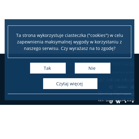
Przydatne informacje
Kontakt
Ta strona wykorzystuje ciasteczka ("cookies") w celu
zapewnienia maksymalnej wygody w korzystaniu z
IN ENGLISH
naszego serwisu. Czy wyrażasz na to zgodę?
Leaflet
|
©
OpenStreetMap
contributors
Instytut Filologii Rosyjskiej
About the Institute
+
Tak
Nie
−
e-mail: ir@uw.edu.pl
Faculty and Teaching Staff
czytaj więcej
ul. Dobra 55
00-312 Warszawa
tel. (22) 55 34 228
Research
Deklaracja dostępności
Admissions
Facebook
Twitter
Youtube
Instagram
LinkedIn