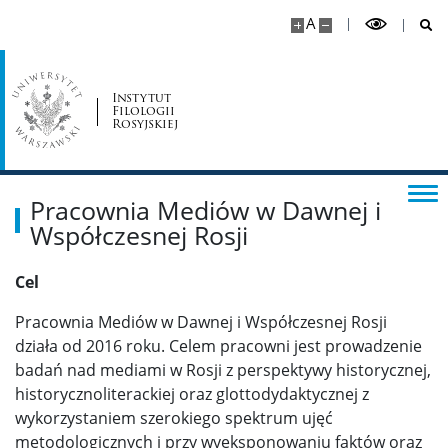
A
Samorząd studentów UW
Koła naukowe
Instytut
Filologii
Rosyjskiej
Wzory wniosków i podań
Pracownia Mediów w Dawnej i
Doktoranci
Współczesnej Rosji
Rekrutacja
Cel
Pracownia Mediów w Dawnej i Współczesnej Rosji
Wyszukiwarka promotorów
działa od 2016 roku. Celem pracowni jest prowadzenie
badań nad mediami w Rosji z perspektywy historycznej,
Szkoły doktorskie
historycznoliterackiej oraz glottodydaktycznej z
wykorzystaniem szerokiego spektrum ujęć
metodologicznych i przy wyeksponowaniu faktów oraz